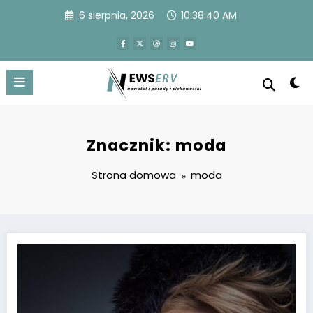
Przejdź
6 sierpnia, 2026
10:38:40 AM
do
treści
Znacznik: moda
Strona domowa
moda