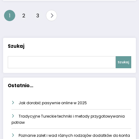
Stronicowanie
1
2
3
wpisów
Szukaj
Szukaj
Ostatnio...
Jak dorobić pasywnie online w 2025
Tradycyjne Tureckie techniki i metody przygotowywania
potraw
Poznanie zalet i wad różnych rodzajów dodatków do konta