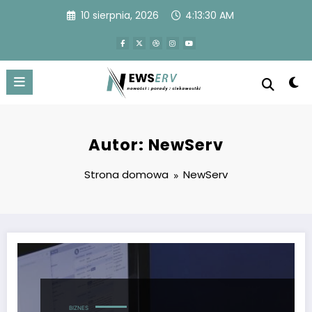
Przejdź
10 sierpnia, 2026
4:13:31 AM
do
treści
Autor: NewServ
Strona domowa
NewServ
BIZNES