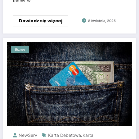
rodów. W…
Dowiedz się więcej
8 Kwietnia, 2025
Biznes
NewServ
Karta Debetowa
Karta
,