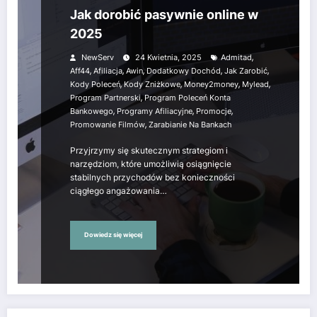
Jak dorobić pasywnie online w
2025
,
NewServ
24 Kwietnia, 2025
Admitad
,
,
,
,
,
Aff44
Afiliacja
Awin
Dodatkowy Dochód
Jak Zarobić
,
,
,
,
Kody Poleceń
Kody Zniżkowe
Money2money
Mylead
,
Program Partnerski
Program Poleceń Konta
,
,
,
Bankowego
Programy Afiliacyjne
Promocje
,
Promowanie Filmów
Zarabianie Na Bankach
Przyjrzymy się skutecznym strategiom i
narzędziom, które umożliwią osiągnięcie
stabilnych przychodów bez konieczności
ciągłego angażowania…
Dowiedz się więcej