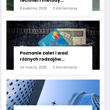
techniki i metody
przygotowywania potraw
8 kwietnia, 2025
0 Komentarze
Poznanie zalet i wad
różnych rodzajów
dodatków do konta
24 marca, 2025
0 Komentarze