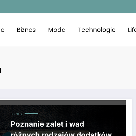
e
Biznes
Moda
Technologie
Li
a
BIZNES
Poznanie zalet i wad
różnych rodzajów dodatków