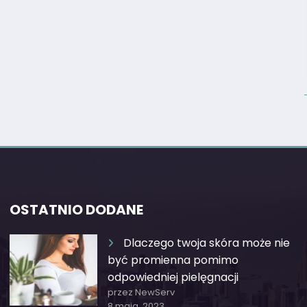
OSTATNIO DODANE
Dlaczego twoja skóra może nie
być promienna pomimo
odpowiedniej pielęgnacji
przez NewServ
8 maja, 2023